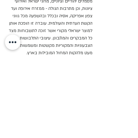
מסמלים יהודיים וציוניים, מחגי ישראל ואירועי
ציונות, וכן מתרבות הגולה - ממזרח אירופה ועד
צפון אפריקה, אסיה ובכלל ובהשפעה מכל גווני
הקשת העדתית והעולמית. עובדה זו הופכת אותן
למוצר ישראלי מקורי אשר זוכה לתשבוחות מצד
כל המבקרים והמתבונן. עיצובי התלבושות
הצבעוניות והמקוריות מקשטות ומשמשות לא
מעט מלהקות המחול המובילות בארץ.
בעיצוביו ניתן לחוש בהשפעות חזקות מסמלים
ואלמנטים יהודיים וציוניים ובהשפעת הסביבה
האתנית הסובבת את ישראל.
התלבושות שלנו
שאלות נפוצות