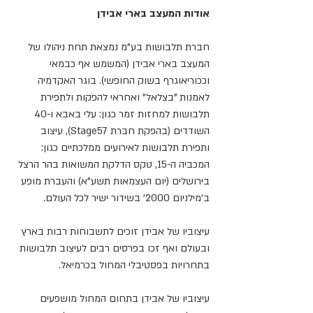
אודות המעצב בארי אבידן
חברת תלבושות בע"מ נמצאת תחת ניהולו של
המעצב בארי אבידן (המשמש אף כבמאי
וככוריאוגרף בשוק החופשי). בוגר האקדמיה
לאמנות "בצלאל" ואחראי להפקות ולתפירת
תלבושות למחזות זמר כגון: עלי באבא ו-40
השודדים (בהפקת חברת Stage57), עיצוב
ותפירת תלבושות לאירועים ממלכתיים כגון:
המכביה ה-15, טקס הדלקת המשואות בהר הרצל
בירושלים (יום העצמאות תשע"א) והעברת מופע
ב'מילניום 2000' בשידור ישיר לכל העולם.
עיצוביו של אבידן זוכים לתשבוחות רבות בארץ
ובעולם ואף זכו בפרסים רבים לעיצוב תלבושות
בתחרויות בפסטיבלי המחול בכרמיאל.
עיצוביו של אבידן בתחום המחול מושפעים