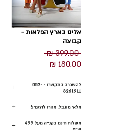
אליס בארץ הפלאות -
קבוצה
מחיר
 ‏399.00 ‏₪ 
מחיר
רגיל
מבצע
להשכרה התקשרו - 052-
3261911
רוצים לברר פרטים נוספים על התחפושת?
מלאי מוגבל. מהרו להזמין!
על המשלוח? לא בטוחים בנוגע למידה?
אנו כאן בשבילכם בכל שאלה.
בכל שנה מלאי התחפושות שלנו אוזל די
משלוח חינם בקנייה מעל 499
מהר. הקדימו להזמין את התחפושת שלכם
ש"ח