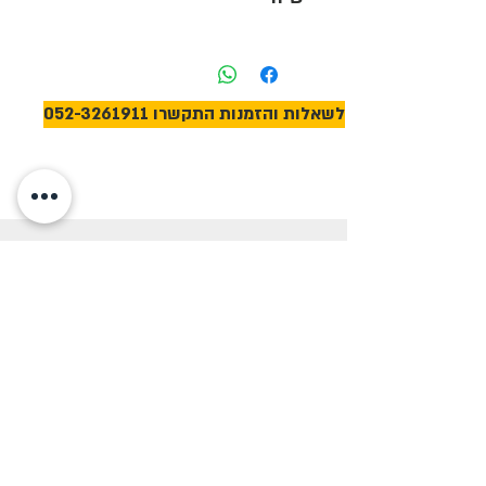
עוד היום.
משלוח מהיר של 3-5 ימי עסקים בכל
רחבי הארץ. אפשרות לאיסוף עצמי ממחסן
התחפושות שלנו בצוקי ים (לפרטים
לשאלות והזמנות התקשרו 052-3261911
ותיאום התקשרו - 052-3261911).
התלבושות שלנו
שאלות נפוצות
אודותינו
תקנון האתר
לקוחות
מכירה והשכרה
צרו קשר
מדיניות פרטיות