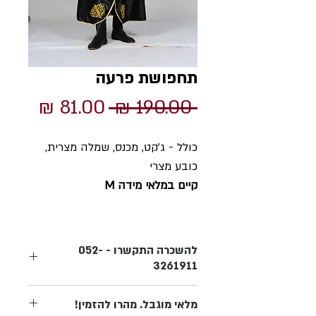
תחפושת פרעה
מחיר
מחיר
 ‏190.00 ‏₪ 
רגיל
מבצע
כולל - ג'קט, מכנס, שמלה מצרית,
כובע מצרי
קיים במלאי מידה M
להשכרה התקשרו - 052-
3261911
רוצים לברר פרטים נוספים על התחפושת?
מלאי מוגבל. מהרו להזמין!
על המשלוח? לא בטוחים בנוגע למידה?